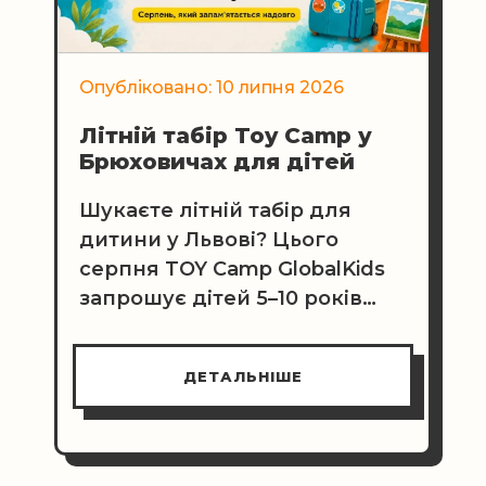
Опубліковано: 10 липня 2026
Літній табір Toy Camp у
Брюховичах для дітей
Шукаєте літній табір для
дитини у Львові? Цього
серпня TOY Camp GlobalKids
запрошує дітей 5–10 років
провести два незабутні тижні
у тематичних таборах
ДЕТАЛЬНІШЕ
денного перебування.