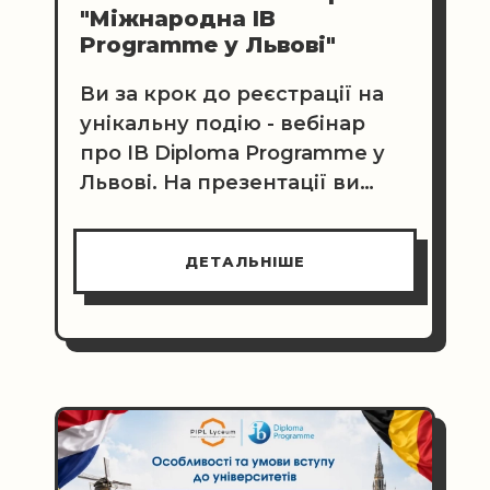
"Міжнародна IB
Programme у Львові"
Ви за крок до реєстрації на
унікальну подію - вебінар
про IB Diploma Programme у
Львові. На презентації ви
зможете задати запитання
координаторці програми в
ДЕТАЛЬНІШЕ
ПІПЛ ліцеї - це надзвичайна
можливість отримати
інформацію з перших вуст
про усі дета