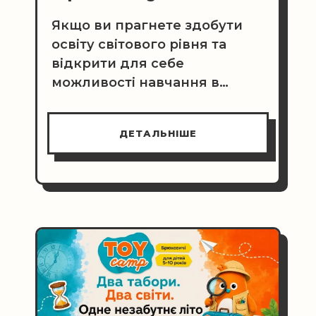
Якщо ви прагнете здобути
освіту світового рівня та
відкрити для себе
можливості навчання в
провідних університетах
світу, запрошуємо вас на
ДЕТАЛЬНІШЕ
вступні тестування до IB DP!