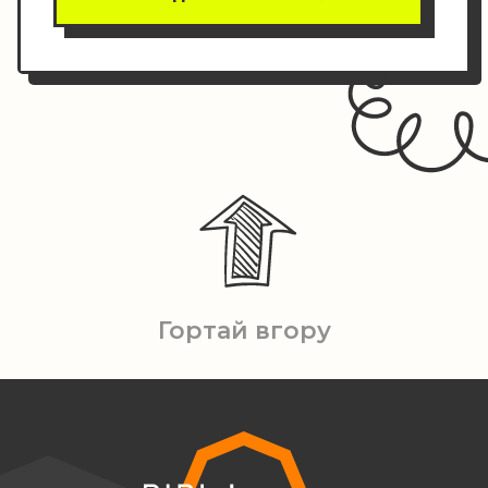
Гортай вгору