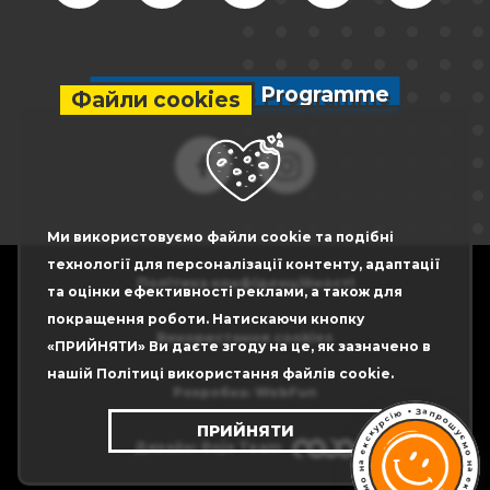
Слідкуй за IB Programme
Файли cookies
Ми використовуємо файли cookie та подібні
технології для персоналізації контенту, адаптації
Політика конфіденційності
та оцінки ефективності реклами, а також для
покращення роботи. Натискаючи кнопку
Використання cookies
«ПРИЙНЯТИ» Ви даєте згоду на це, як зазначено в
нашій Політиці використання файлів cookie.
Розробка: WebFun
•
З
а
ю
п
р
і
с
о
р
ш
ПРИЙНЯТИ
у
у
к
є
с
м
Дизайн: Rojo Team
к
е
о
а
н
н
а
о
е
м
к