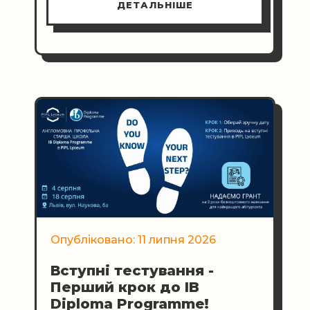
ДЕТАЛЬНІШЕ
нових вражень для дітей 5–10
років. Базова локація — вул.
Малоголосківська, 30а
Опубліковано: 11 липня 2026
Вступні тестування -
Перший крок до IB
Diploma Programme!